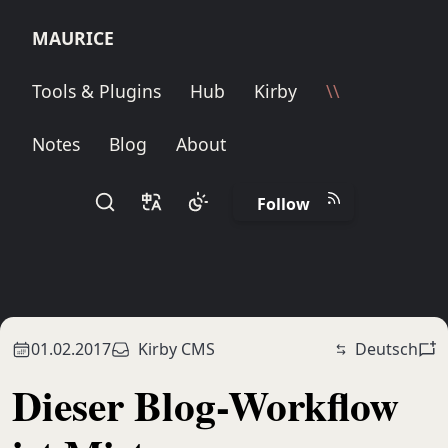
M
A
U
R
I
C
E
Tools & Plugins
Hub
Kirby
\\
Notes
Blog
About
Follow
01.02.2017
Kirby CMS
Deutsch
Dieser Blog-Workflow