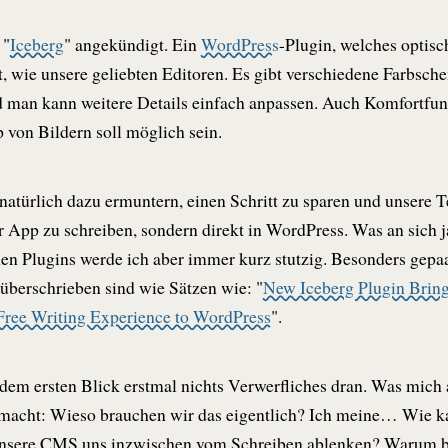
 "
Iceberg
" angekündigt. Ein
WordPress
-Plugin, welches optis
 wie unsere geliebten Editoren. Es gibt verschiedene Farbsch
 man kann weitere Details einfach anpassen. Auch Komfortfun
von Bildern soll möglich sein.
 natürlich dazu ermuntern, einen Schritt zu sparen und unsere T
r App zu schreiben, sondern direkt in WordPress. Was an sich j
chen Plugins werde ich aber immer kurz stutzig. Besonders gepaa
überschrieben sind wie Sätzen wie: "
New Iceberg Plugin Bring
Free Writing Experience to WordPress
".
f dem ersten Blick erstmal nichts Verwerfliches dran. Was mich
 macht: Wieso brauchen wir das eigentlich? Ich meine… Wie ka
 unsere CMS uns inzwischen vom Schreiben ablenken? Warum 