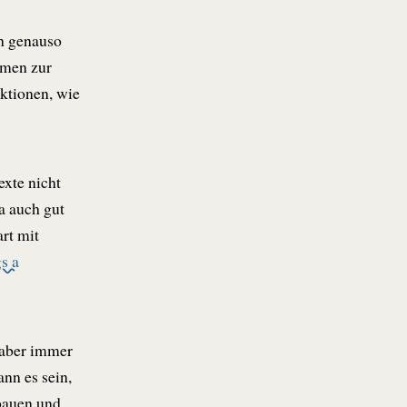
ch genauso
emen zur
ktionen, wie
exte nicht
a auch gut
rt mit
s a
 aber immer
nn es sein,
bauen und