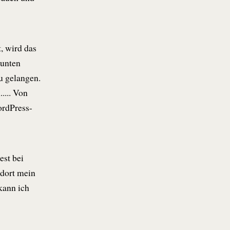
, wird das
 unten
u gelangen.
.... Von
ordPress-
est bei
dort mein
kann ich