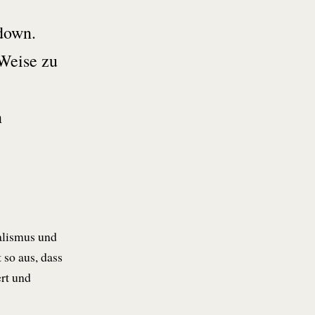
down.
 Weise zu
n
alismus und
so aus, dass
ert und