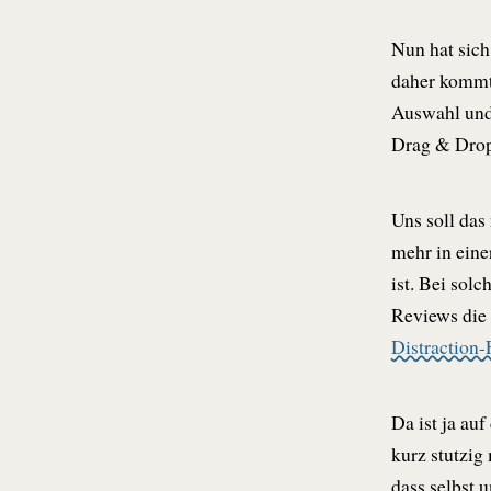
Nun hat sich
daher kommt,
Auswahl und
Drag & Drop 
Uns soll das
mehr in eine
ist. Bei sol
Reviews die 
Distraction-
Da ist ja au
kurz stutzig
dass selbst