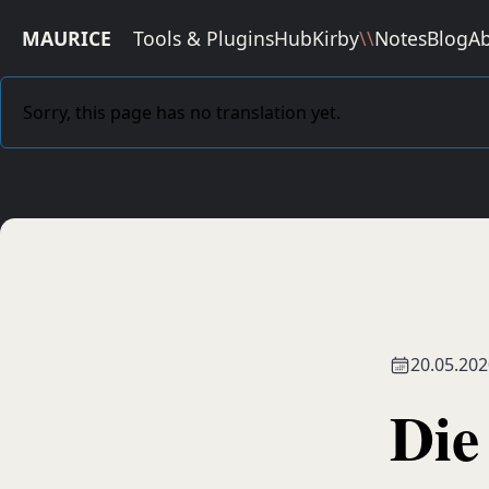
M
A
U
R
I
C
E
Tools & Plugins
Hub
Kirby
\\
Notes
Blog
A
Sorry, this page has no translation yet.
20.05.20
Die