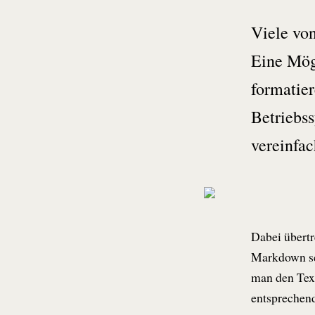
Viele vo
Eine Mögl
formatier
Betriebs
vereinfac
Dabei übertr
Markdown sch
man den Text
entsprechend