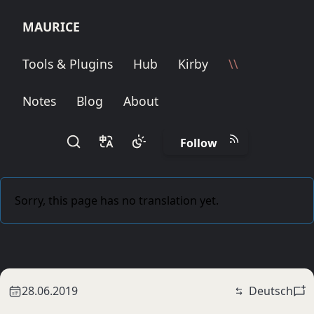
M
A
U
R
I
C
E
Tools & Plugins
Hub
Kirby
\\
Notes
Blog
About
Follow
Sorry, this page has no translation yet.
28.06.2019
Deutsch