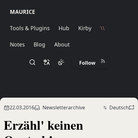
M
A
U
R
I
C
E
Tools & Plugins
Hub
Kirby
\\
Notes
Blog
About
Follow
22.03.2016
Newsletterarchive
Deutsch
Erzähl' keinen